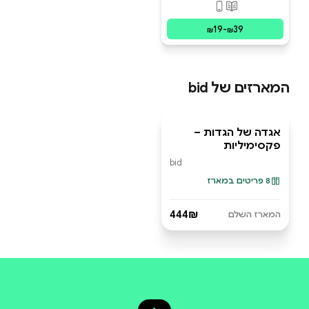
פורמטים זמינים
:
מודפס, דיגיטלי
19
-
39
₪
₪
המארזים של
bid
אגדה של הגדות –
מארז ספרים
פקסימיליות
bid
8 פריטים במארז
444₪
המארז השלם