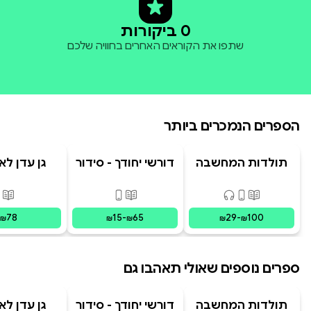
0 ביקורות
שתפו את הקוראים האחרים בחוויה שלכם
הספרים הנמכרים ביותר
תולדות המחשבה
דורשי יחודך - סידור
גן עדן לא
האנושית
רמב"ם
פורמטים זמינים
:
מודפס, דיגיטלי, קולי
פורמטים זמינים
:
מודפס, דיגי
פור
78
15
-
65
29
-
100
₪
₪
₪
₪
₪
ספרים נוספים שאולי תאהבו גם
תולדות המחשבה
דורשי יחודך - סידור
גן עדן לא