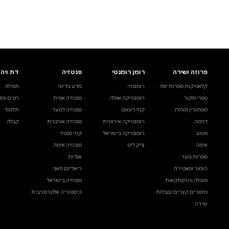
לעיין באינדקס הסופר
לדף הבית
חיפוש ספר
דת ויהדות
בית ולייפסטייל
מדע ועיון
תפילה
ספרי בישול
עיון והעשרה