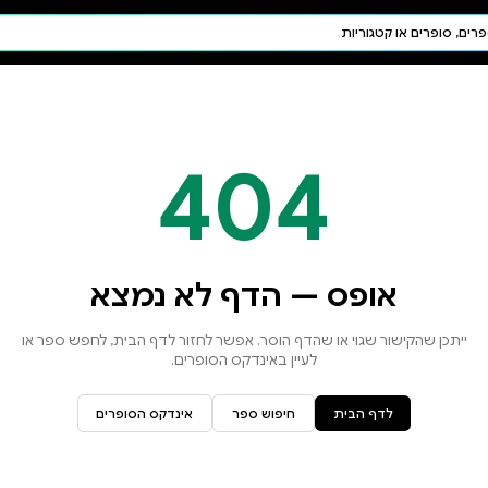
חיפוש AI
דת ויהדות
תפילה
חגים ומועדים
תלמוד
קבלה
א נמצא
זור לדף הבית, לחפש ספר או