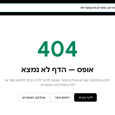
חיפוש AI
דת ויהדות
תפילה
חגים ומועדים
תלמוד
קבלה
א נמצא
זור לדף הבית, לחפש ספר או