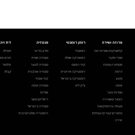
לעיין באינדקס הסופר
לדף הבית
חיפוש ספר
דת ויהדות
בית ולייפסטייל
מדע ועיון
תפילה
ספרי בישול
עיון והעשרה