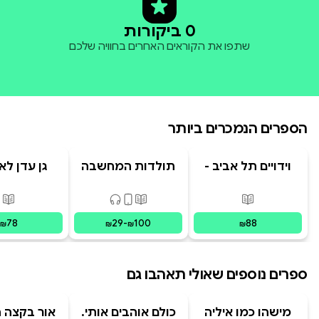
0 ביקורות
שתפו את הקוראים האחרים בחוויה שלכם
הספרים הנמכרים ביותר
וידויים תל אביב -
תולדות המחשבה
גן עדן לא
TLV Confessions
האנושית
פורמטים זמינים
:
מודפס
פורמטים זמינים
:
מודפס, דיגיט
פור
78
29
-
100
88
₪
₪
₪
₪
ספרים נוספים שאולי תאהבו גם
מישהו כמו איליה
כולם אוהבים אותי.
אור בקצה 