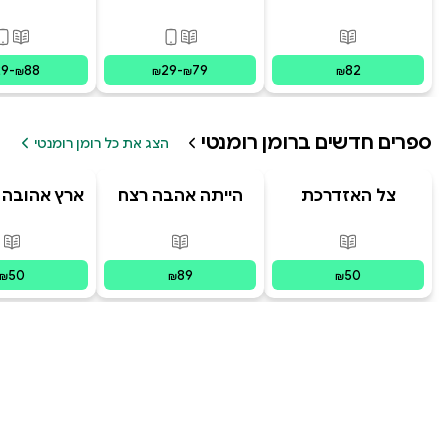
מרחוק
פורמטים זמינים
:
מודפס
פורמטים זמינים
:
מודפס, דיגי
פורמ
29
-
88
29
-
79
82
₪
₪
₪
₪
ספרים חדשים ב
רומן רומנטי
הצג את כל רומן רומנטי
צל האזדרכת
הייתה אהבה רצח
ארץ אהובה 
עננים עולה
פורמטים זמינים
:
מודפס
פורמטים זמינים
:
מודפס
פור
50
89
50
₪
₪
₪