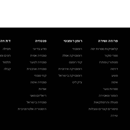
לעיין באינדקס הסופר
לדף הבית
חיפוש ספר
דת ויהדות
בית ולייפסטייל
מדע ועיון
תפילה
ספרי בישול
עיון והעשרה