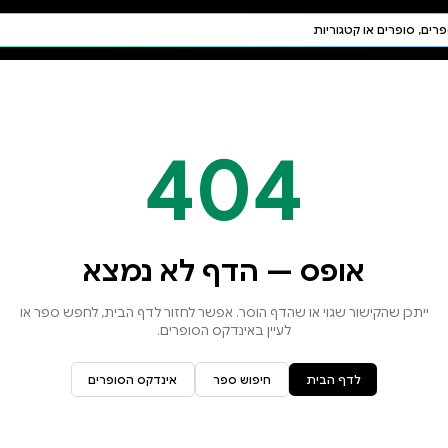
חיפוש AI
דת ויהדות
תפילה
חגים ומועדים
תלמוד
קבלה
א נמצא
זור לדף הבית, לחפש ספר או