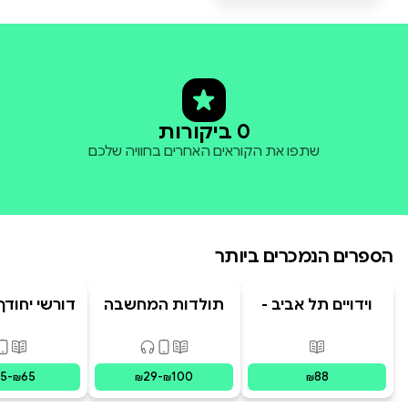
0 ביקורות
שתפו את הקוראים האחרים בחוויה שלכם
הספרים הנמכרים ביותר
וידויים תל אביב -
תולדות המחשבה
דורשי יחודך 
TLV Confessions
האנושית
רמב"
פורמטים זמינים
:
מודפס
פורמטים זמינים
:
מודפס, דיגיט
פורמ
15
-
65
29
-
100
88
₪
₪
₪
₪