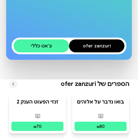
ofer zanzuri
צ׳אט כללי
הספרים של
ofer zanzuri
בואו נדבר על אלוהים
זנזי הפעוט הענק 2
פורמטים זמינים
:
מודפס
פורמטים זמינים
:
מו
70
80
₪
₪