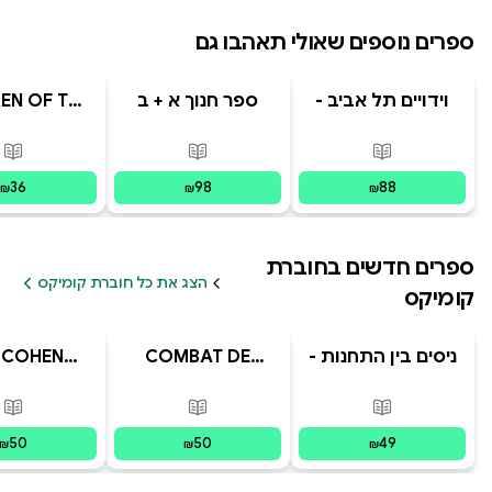
ספרים נוספים שאולי תאהבו גם
וידויים תל אביב -
ספר חנוך א + ב
EN OF THE
ESENT
TLV Confessions
פורמטים זמינים
:
מודפס
פורמטים זמינים
:
מודפס
פור
36
98
88
₪
₪
₪
ספרים חדשים ב
חוברת
הצג את כל חוברת קומיקס
קומיקס
ניסים בין התחנות -
COMBAT DE
E COHEN
מסע הפלאפון
MEMOIRE
n à Damas
האבוד
פורמטים זמינים
:
מודפס
פורמטים זמינים
:
מודפס
פור
50
50
49
₪
₪
₪