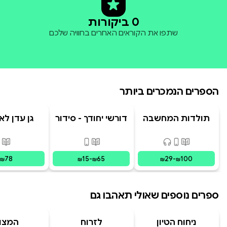
0 ביקורות
שתפו את הקוראים האחרים בחוויה שלכם
הספרים הנמכרים ביותר
תולדות המחשבה
דורשי יחודך - סידור
גן עדן לא
האנושית
רמב"ם
פורמטים זמינים
:
מודפס, דיגיטלי, קולי
פורמטים זמינים
:
מודפס, דיגי
פור
78
15
-
65
29
-
100
₪
₪
₪
₪
₪
ספרים נוספים שאולי תאהבו גם
ניחוח הטיון
לזרוח
המצו