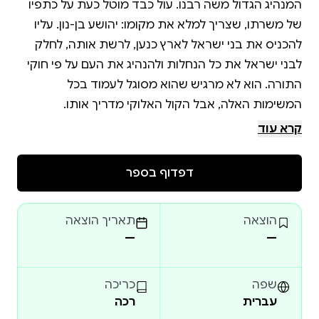
המנהיג הגדול משה רבנו. עול כבד מוטל כעת על כתפיו
של משרתו, שצריך למלא את מקומו: יהושע בן-נון. עליו
להכניס את בני ישראל לארץ כנען, לרשת אותה, לחלק
לבני ישראל את כל הנחלות ולהנהיג את העם על פי חוקי
התורה. הוא לא מרגיש שהוא מסוגל לעמוד בכל
קרא עוד
נעם ואלה נולדו וגדלו במדבר. הם לא ראו את יציאת
מצרים, ומעולם לא חיו בארץ מיושבת, רק במחנה ישראל.
דפדוף בספר
כעת הם עומדים לחצות את הירדן לתוך הארץ
הוצאה
תאריך הוצאה
—
—
גם אחיהם הגדול יקותיאל נולד במדבר, אבל הוא כבר
חייל בצבאו של יהושע. אחרי המלחמות שבעבר הירדן
המזרחי, כעת הוא כבר לוחם מנוסה, והוא יודע שהאתגר
שפה
כריכה
עברית
רכה
שעומד בפניו ובפני כל בני ישראל לא פשוט בכלל. הוא לא