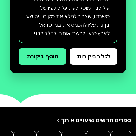
עול כבד מוטל כעת על כתפיו של
משרתו, שצריך למלא את מקומו: יהושע
בן-נון. עליו להכניס את בני ישראל
לארץ כנען, לרשת אותה, לחלק לבני
ישראל את כל הנחלות ולהנהיג את
העם על פי חוקי התורה. הוא לא מרגיש
לכל הביקורות
הוסף ביקורת
שהוא מסוגל לעמוד בכל המשימות
נעם ואלה נולדו וגדלו במדבר. הם לא
ראו את יציאת מצרים, ומעולם לא חיו
בארץ מיושבת, רק במחנה ישראל.
כעת הם עומדים לחצות את הירדן לתוך
הארץ המובטחת, והראש שלהם מלא
ספרים חדשים שיעניינו אותך