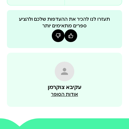
תמיד יודע ומבין מה המטרה של כל מהלך צבאי, ויצטרך
תעזרו לנו להכיר את ההעדפות שלכם ולהציע
ספרים מתאימים יותר
משלוש נקודות המבט האלה - המנהיג שמתמודד עם
האחריות ומסתכל מלמעלה, הילדים שמתבוננים
בתמימות מלמטה, והחייל שרואה את הקרבות מבפנים -
מציע הספר שבידיכם היכרות מרעננת ומלאת עניין עם
ספר יהושע.
עקיבא צוקרמן
אודות הסופר