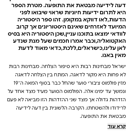
דעה לידיעה מבטאת את התופעה. מטרת הספר
היא לתרום ידיעות חיוניות שראוי שיבואו לפני
הדעות,לאו דווקא במקומן. זהו ספר היסטוריה
המיועד לאזרחים שאינם היסטוריונים אך קרוב
לוודאי ימצאו בתוכנו עניין,שכן היסטוריה היא בסיס
האקטואליה,וכבר אמרו חכמים שעל מנת שנדע
לאן עלינו,כישראלים,ללכת,כדאי מאוד לדעת
מאין באנו.
ישראל מבחינות רבות היא סיפור הצלחה. מבחינות רבות
לא פחות היא מקור לדאגה. המתח בין הצלחה לדאגה
מזין פולמוס ציבורי סוער שהחל כבר בסוף המאה ה־19
ונמשך עד ימינו אלה. הפולמוס הסוער מעיד מצד אחד על
הזדהות גדולה אך מצד שני ההזדהות הזו מביאה לא פעם
לרידודו ולהשטחתו. הקרבה הלשונית בין דעה לידיעה
מטרת הספר היא לתרום ידיעות חיוניות שראוי שיבואו
קרא עוד