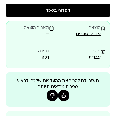
לפני הדעות, לאו דווקא במקומן. זהו ספר היסטוריה
המיועד לאזרחים שאינם היסטוריונים אך קרוב לוודאי
דפדוף בספר
ימצאו בתוכנו עניין, שכן היסטוריה היא בסיס האקטואליה,
וכבר אמרו חכמים שעל מנת שנדע לאן עלינו, כישראלים,
הוצאה
תאריך הוצאה
ללכת, כדאי מאוד לדעת מאין באנו.
מנדלי ספרים
—
שפה
כריכה
עברית
רכה
תעזרו לנו להכיר את ההעדפות שלכם ולהציע
ספרים מתאימים יותר