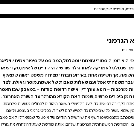
חיפוש AI
דת ויהדות
תפילה
חגים ומועדים
תלמוד
קבלה
ס על סיפור אמיתי. ויליאם
היהודיים של אימו,מקדיש את
מציתה משפט ראווה שמאלץ
אשמה,מוסר וגאולה. לצד
פת סודות – במאבק שבו האמת