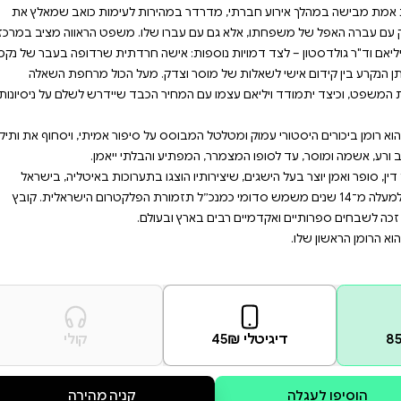
מהורהר עד השורה האחרונה.
יהודים להחלים מזוועות מלחמת
 כפליט גרמני בעצמו, ויליאם
ימו. כל שנשאר לוויליאם מאביו
ורשת שעתידה לחרוץ את גורלו
ות לעימות כואב שמאלץ את
שלו. משפט הראווה מציב במרכזו
ישה חרדתית שרדופה בעבר של נקמה
ק. מעל הכול מרחפת השאלה
הכבד שיידרש לשלם על ניסיונותיו
 סיפור אמיתי, ויסחוף את ותיקי