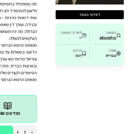
בד. זהו רומן ביכורים מרשים,שמותיר את הקורא 
 אנטרים פתח בקריירה רפואית כדי לעזור לניצולי השואה ה
הוא האמין שהוא עושה כל שביכולתו כדי לסייע להם לשרוד.
 לאחר שמכתב מהגסטאפו חשף את שורשיה היהודיים של א
 מכתבים, והמורשת המשפחתית הגרמנית שלהם, אותה מ
שיפת אמת מבישה במהלך אירוע חברתי, מדרדר במהיר
דד לא רק עם עברה האפל של משפחתו, אלא גם עם עברו 
גיות - ויליאם וד"ר גולדסטון – לצד דמויות נוספות: א
 דין שאפתן הנקרע בין קידום אישי לשאלות של מוסר וצד
יו תוצאות המשפט, וכיצד יתמודד ויליאם עצמו עם המחיר 
רמני הוא רומן ביכורים היסטורי עמוק ומטלטל המבוסס על