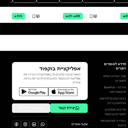
מה הסיפור:
כשוויליאם פון אנטרים פתח
בקריירה רפואית כדי לעזור לניצולי
השואה היהודים להחלים מזוועות
מלחמת העולם השנייה, הוא האמין
שהוא עושה כל שביכולתו כדי לסייע
להם לשרוד. כפליט גרמני בעצמו,
ויליאם נמלט לאמריקה לאחר
שמכתב מהגסטאפו חשף את
שורשיה היהודיים של אימו. כל
שנשאר לוויליאם מאביו הוא מעט
כסף, מכתבים, והמורשת
המשפחתית הגרמנית שלהם,
הוסף ביקורת
אותה מורשת שעתידה לחרוץ את
גורלו של ויליאם. מה שמתחיל