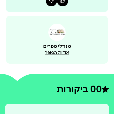
מנדלי ספרים
אודות הסופר
0
0 ביקורות
דירוג ממוצע 0 מתוך 5