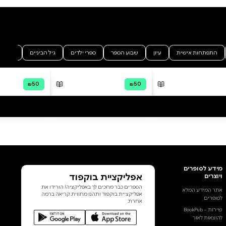
אביה ניצלת מחייה שלה. היא יוצאת
למסע שורשים מתוח עם בנה
הבכור ומריקה אל הדף את המסע
הנפשי דרך האודיסאה של ייסורי
הגוף והנפש מבית. בחירותיה לצד
שגיאותיה יכעיסו אתכם לעיתים,
אבל לרוב תבקשו לאמץ אותה אל
לבכם. בכל מקרה, לא תוכלו
להישאר אדישים להפתעות
שאורבות לה בכל פינה. אביה אינה
מעוטרת בכתרים של הצלחה. כוחה
טמון דווקא בחולשותיה, ובמלחמת
הוסף ביקורת
ההשרדות שלה אל מול השדים
שבנפשה, אשר מזכה אותה
לכל הביקורות
בכבודה העצמי