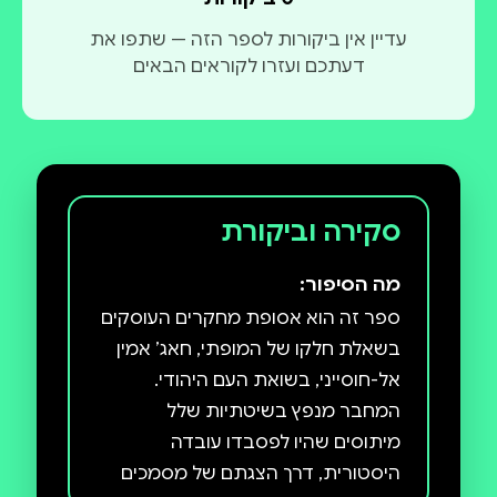
מכתבי אל עמארנה האכדיים וחיברה את הביוגרפיה של
עדיין אין ביקורות לספר הזה — שתפו את
דעתכם ועזרו לקוראים הבאים
• זכויות העם היהודי על יהודה ושומרון והבנייה ביישובים
באזור • היחסים בין הנאצים והעולם המוסלמי במלחמת
העולם השנייה • ארץ ישראל במאה התשע-עשרה • ארץ
ישראל בתקופת מלחמת העולם הראשונה • ארץ ישראל
בתקופת המנדט • תהליך השלום • מלחמות ישראל •
סקירה וביקורת
חוקים בינלאומיים הנוגעים לישראל • האיום הדמוגרפי •
זכויות אדם ביהודה ושומרון • היווצרות הלאומיות
מה הסיפור:
הפלסטינית • המסתננים מאפריקה • ביקורות על
ספר זה הוא אסופת מחקרים העוסקים
הגורמים הקיצוניים הישראליים בימין ובשמאל
בשאלת חלקו של המופתי, חאג’ אמין
אל-חוסייני, בשואת העם היהודי.
המחבר מנפץ בשיטתיות שלל
מיתוסים שהיו לפסבדו עובדה
היסטורית, דרך הצגתם של מסמכים