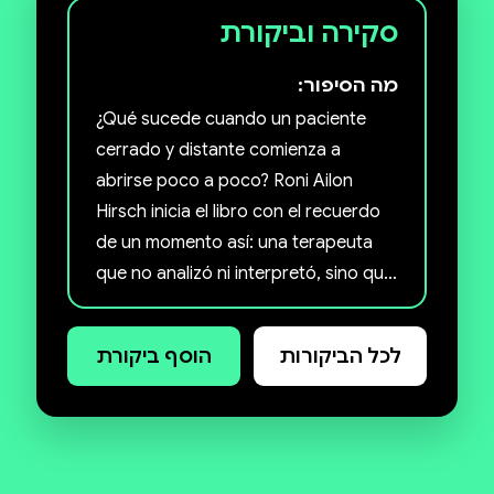
סקירה וביקורת
מה הסיפור:
¿Qué sucede cuando un paciente
cerrado y distante comienza a
abrirse poco a poco? Roni Ailon
Hirsch inicia el libro con el recuerdo
de un momento así: una terapeuta
que no analizó ni interpretó, sino que
simplemente estuvo presente, cálida
y auténtica. De este momento nació
לכל הביקורות
הוסף ביקורת
el libro.
«Hold Yourself Together» es una guía
completa del método AEDP
(Psicoterapia Dinámica Experiencial