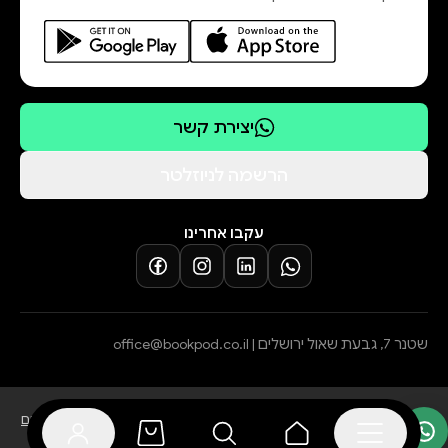
a cualquier persona que desee
comprender cómo la verdadera
conexión humana —la conexión que
trasciende el miedo— puede ser una
יצירת קשר
forma de sanación.
הרשמה לניוזלטר
עקבו אחרינו
שטנר 7, גבעת שאול ירושלים |
office@bookpod.co.il
בלוג
שירות לקוחות
מדיניות פרטיות
הצהרת נגישות
תקנון הרשמה לסופרים
מדיניות ביטול עסקה והחזרת מוצרים
תקנון אתר