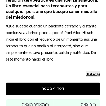
relación terapéutica en una fuerza sanadora.
Un libro esencial para terapeutas y para
cualquier persona que busque sanar más allá
del miedoroni.
¿Qué sucede cuando un paciente cerrado y distante
comienza a abrirse poco a poco? Roni Ailon Hirsch
inicia el libro con el recuerdo de un momento así: una
terapeuta que no analizó ni interpretó, sino que
simplemente estuvo presente, cálida y auténtica. De
este momento nació el libro.
«Hold Yourself Together» es una guía completa del
קרא עוד
método AEDP (Psicoterapia Dinámica Experiencial
Acelerada), un enfoque terapéutico basado en el
דפדוף בספר
poder sanador de la experiencia emocional y el apego
seguro. En lugar de observar el dolor desde fuera,
הוצאה
תאריך הוצאה
AEDP invita al paciente y al terapeuta a encontrarse