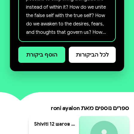
instead of within it? How do we unite
the false self with the true self? How
do we awaken to the desires, fears,
and thoughts that govern us? How
can we clear the inner noise and
touch the pure root of our
לכל הביקורות
הוסף ביקורת
personality?
The book “Shiviti” offers a path
based on the 12-step program for
detoxing from addictive behaviors,
combined with sources from the
ספרים נוספים מאת
roni ayalon
world of Hasidism that will help us
clarify our inner voices, and will
Shiviti 12 шагов в
introduce us to the process of
свете хасидизма
recovery and why.