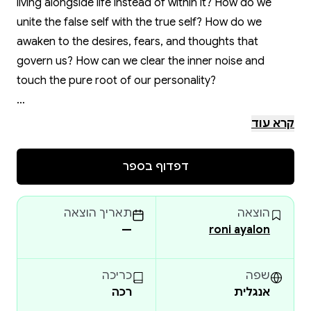
living alongside life instead of within it? How do we
unite the false self with the true self? How do we
awaken to the desires, fears, and thoughts that
govern us? How can we clear the inner noise and
touch the pure root of our personality?
The book “Shiviti” offers a path based on the 12-step
קרא עוד
program for detoxing from addictive behaviors,
combined with sources from the world of Hasidism
דפדוף בספר
that will help us clarify our inner voices, and will
introduce us to the process of recovery and why.
הוצאה
תאריך הוצאה
—
roni ayalon
Roni Ayalon combines his extensive experience in
complementary medicine, Hasidism, the 12-step
program, breath work, and the “Shiviti” techniques,
שפה
כריכה
אנגלית
רכה
which he developed, to provide a window of hope,