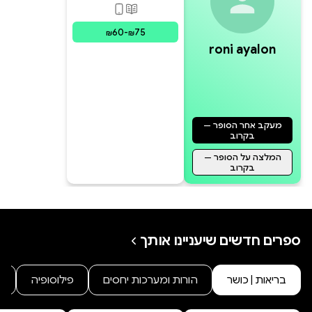
פורמטים זמינים
:
מודפס, דיגי
60
-
75
₪
₪
Roni Ayalon combines his extensive
roni ayalon
experience in complementary
medicine, Hasidism, the 12-step
program, breath work, and the
“Shiviti” techniques, which he
מעקב אחר הסופר —
developed, to provide a window of
בקרוב
hope, faith, and health.
המלצה על הסופר —
בקרוב
ספרים חדשים שיעניינו אותך
בריאות | כושר
הורות ומערכות יחסים
פילוסופיה
נ