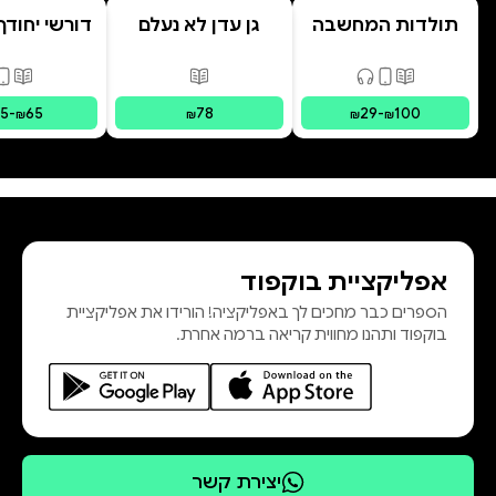
תולדות המחשבה
גן עדן לא נעלם
דורשי יחודך 
האנושית
רמב"
פורמטים זמינים
:
מודפס, דיגיטלי, קולי
פורמטים זמינים
:
מודפס
פורמ
15
-
65
78
29
-
100
₪
₪
₪
₪
אפליקציית בוקפוד
הספרים כבר מחכים לך באפליקציה! הורידו את אפליקציית
בוקפוד ותהנו מחווית קריאה ברמה אחרת.
יצירת קשר