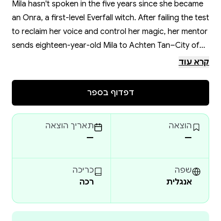
Mila hasn't spoken in the five years since she became
an Onra, a first-level Everfall witch. After failing the test
to reclaim her voice and control her magic, her mentor
sends eighteen-year-old Mila to Achten Tan–City of
Dust–a dangerous desert town, built in the massive
קרא עוד
ribcage of an extinct leviathan.
To reclaim her power, Mila must steal a magical staff
דפדוף בספר
capable of releasing it, from Bone Master Opu Haku's
sky-high lair.
הוצאה
תאריך הוצאה
Her only resources are the magical luminous elixirs of
—
—
the cursed caverns where she grew up, and a band of
unlikely allies; a quirky inventor, a giant-ant rider, a
healer, a librarian's assistant, a Tar-tule rider, and the
שפה
כריכה
אנגלית
רכה
chief's playboy son.
But in the City of Bones, enemies & friends are not
who they seem, and trusting the wrong person can be