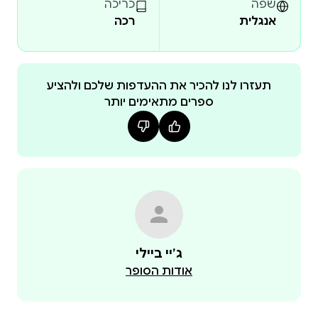
שפה
כריכה
אנגלית
רכה
Around them moves a cast caught in their own
desperate gambles: a wounded Philistine warrior
clinging to vanished glory, a pregnant bride enduring
silent brutality, and a priest's daughter digging toward
תעזרו לנו להכיר את ההעדפות שלכם ולהציע
ספרים מתאימים יותר
freedom. Each navigates a rapidly changing society,
ancient in its patriarchy yet ruthlessly pragmatic in its
From blood-soaked shepherd hills to Jerusalem's
rising walls to Shechem's protected quarter, The Blood
of Birds pulls back the gate on what these sacred
cities truly were – their markets and night watches,
ג׳יי ביילי
their whispered bargains and iron-bound oaths, their
אודות הסופר