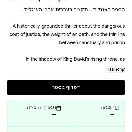
A historically-grounded thriller about the dangerous
cost of justice, the weight of an oath, and the thin line
In the shadow of King David's rising throne, as
fractured tribes struggle toward nationhood, a new
קרא עוד
institution takes form: the city of refuge – part
דפדוף בספר
Two men. Two murders. One impossible alliance.
הוצאה
תאריך הוצאה
Bound by separate tragedies and driven by
—
—
overlapping vengeance, they forge a wary partnership