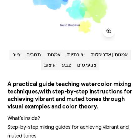
אמנות | אדריכלות
יצירתיות
אמנות
תחביב
ציור
צבעי מים
צבע
עיצוב
A practical guide teaching watercolor mixing
techniques,with step-by-step instructions for
achieving vibrant and muted tones through
visual examples and color theory.
What’s inside?
Step-by-step mixing guides for achieving vibrant and
muted tones