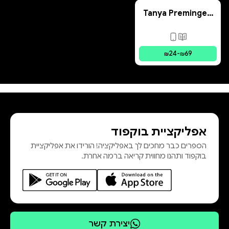
Professional artists, designers, and
Tanya Preminger:
illustrators seeking new inspiration
The Sculptor of
Magnificence
פורמטים זמינים
:
מודפס, דיגיטלי
24
-
69
₪
₪
אפליקציית בוקפוד
הספרים כבר מחכים לך באפליקציה! הורידו את אפליקציית
בוקפוד ותהנו מחווית קריאה ברמה אחרת.
יצירת קשר