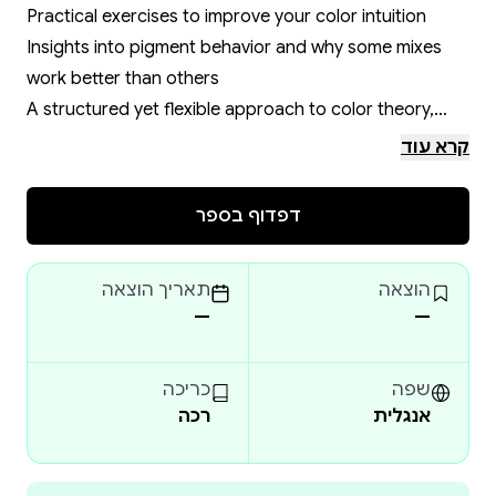
Practical exercises to improve your color intuition
Insights into pigment behavior and why some mixes
work better than others
A structured yet flexible approach to color theory,
tailored for artists and designers
קרא עוד
Visual examples that make learning effortless
דפדוף בספר
Perfect for:
Watercolor enthusiasts looking to improve their color
הוצאה
תאריך הוצאה
mixing skills
—
—
Art students and hobbyists wanting a structured
approach
Professional artists, designers, and illustrators seeking
שפה
כריכה
אנגלית
רכה
new inspiration