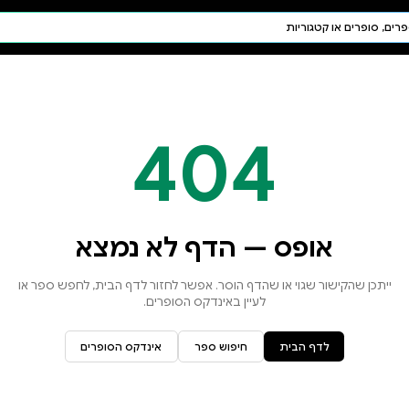
חיפוש AI
דת ויהדות
תפילה
חגים ומועדים
תלמוד
קבלה
א נמצא
זור לדף הבית, לחפש ספר או