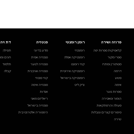
לעיין באינדקס הסופר
לדף הבית
חיפוש ספר
דת ויהדות
בית ולייפסטייל
מדע ועיון
תפילה
ספרי בישול
עיון והעשרה