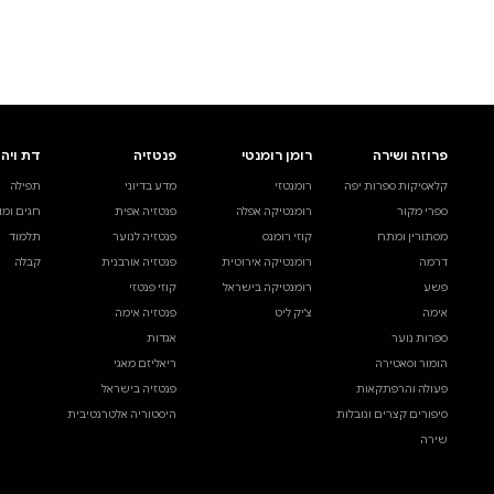
לעיין באינדקס הסופר
לדף הבית
חיפוש ספר
דת ויהדות
בית ולייפסטייל
מדע ועיון
תפילה
ספרי בישול
עיון והעשרה