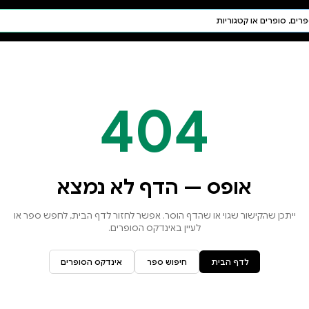
חיפוש AI
דת ויהדות
תפילה
חגים ומועדים
תלמוד
קבלה
א נמצא
זור לדף הבית, לחפש ספר או