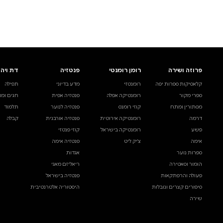
לעיין באינדקס הסופר
לדף הבית
חיפוש ספר
דת ויהדות
בית ולייפסטייל
מדע ועיון
תפילה
ספרי בישול
עיון והעשרה