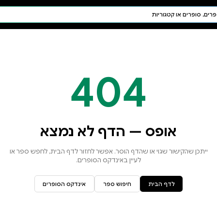
חיפוש AI
דת ויהדות
תפילה
חגים ומועדים
תלמוד
קבלה
א נמצא
זור לדף הבית, לחפש ספר או