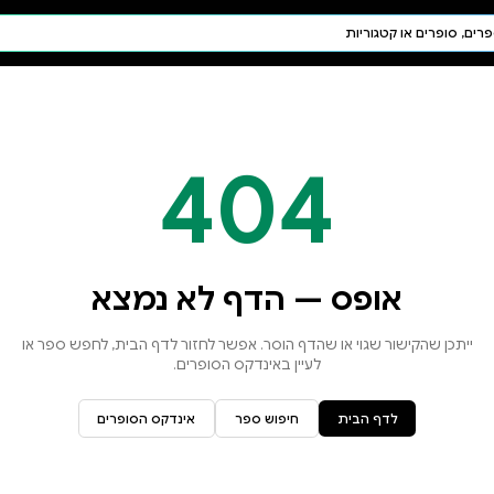
חיפוש AI
דת ויהדות
תפילה
חגים ומועדים
תלמוד
קבלה
א נמצא
זור לדף הבית, לחפש ספר או