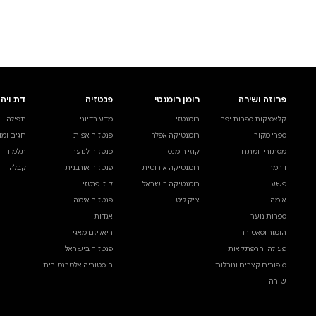
לעיין באינדקס הסופר
לדף הבית
חיפוש ספר
דת ויהדות
בית ולייפסטייל
מדע ועיון
תפילה
ספרי בישול
עיון והעשרה