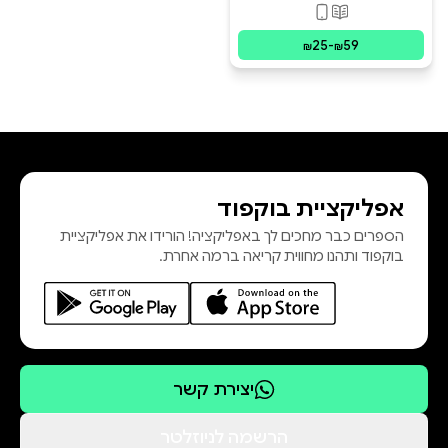
עַל מַחֲשָׁבוֹת שֶׁמְּבַקְּרוֹת
פורמטים זמינים
:
מודפס, דיגיטלי
אֶת כֻּלָּנוּ
25
-
59
₪
₪
אפליקציית בוקפוד
הספרים כבר מחכים לך באפליקציה! הורידו את אפליקציית
בוקפוד ותהנו מחווית קריאה ברמה אחרת.
יצירת קשר
הרשמה לניוזלטר