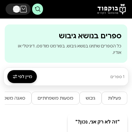
דלג לתוכן הראשי
-
בוקפוד - מהסופר
ספרים בנושא גיבוש
כל הספרים שתויגו בנושא גיבוש, בפורמט מודפס, דיגיטלי או
אודיו.
מיין לפי
1 ספרים
פעילות
גיבוש
מסעות משפחתיים
סאגה משפחת
"זה לא רק אני, נכון?"
סֵפֶר פְּעִילוּת מִשְׁפַּחְתִּי