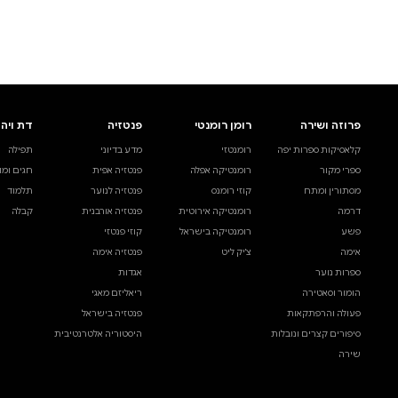
לעיין באינדקס הסופר
לדף הבית
חיפוש ספר
דת ויהדות
בית ולייפסטייל
מדע ועיון
תפילה
ספרי בישול
עיון והעשרה