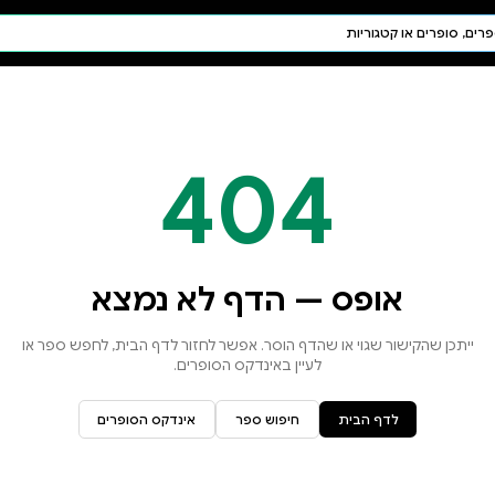
חיפוש AI
דת ויהדות
תפילה
חגים ומועדים
תלמוד
קבלה
א נמצא
זור לדף הבית, לחפש ספר או