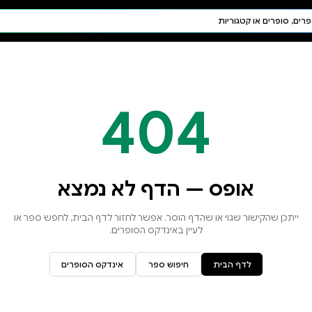
חיפוש AI
דת ויהדות
תפילה
חגים ומועדים
תלמוד
קבלה
א נמצא
זור לדף הבית, לחפש ספר או