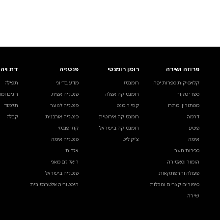
לעיין באינדקס הסופר
לדף הבית
חיפוש ספר
דת ויהדות
בית ולייפסטייל
מדע ועיון
תפילה
ספרי בישול
עיון והעשרה