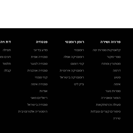
לעיין באינדקס הסופר
לדף הבית
חיפוש ספר
דת ויהדות
בית ולייפסטייל
מדע ועיון
תפילה
ספרי בישול
עיון והעשרה