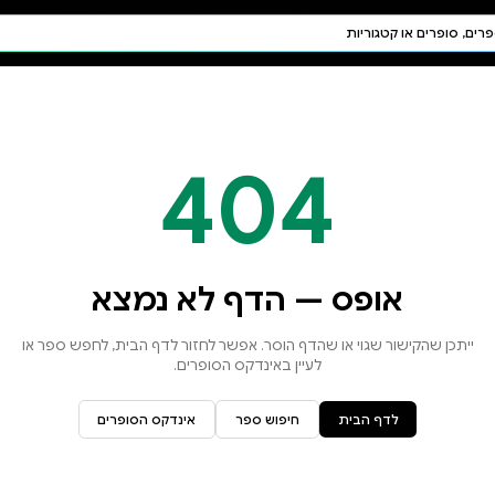
חיפוש AI
דת ויהדות
תפילה
חגים ומועדים
תלמוד
קבלה
א נמצא
זור לדף הבית, לחפש ספר או