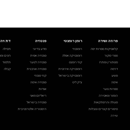
לעיין באינדקס הסופר
לדף הבית
חיפוש ספר
דת ויהדות
בית ולייפסטייל
מדע ועיון
תפילה
ספרי בישול
עיון והעשרה