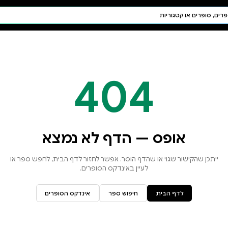
חיפוש AI
דת ויהדות
תפילה
חגים ומועדים
תלמוד
קבלה
א נמצא
זור לדף הבית, לחפש ספר או