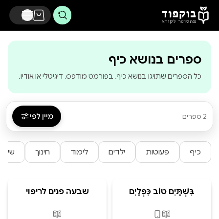
דלג לתוכן הראשי
-
בוקפוד - מהסופר ל
ספרים בנושא כיף
כל הספרים שתויגו בנושא כיף, בפורמט מודפס, דיגיטלי או אודיו.
מיין לפי
2 ספרים
כיף
פעוטות
ילדים
לימוד
חינוך
שיתו
בִּשְׁתַּיִם טוֹב כִּפְלַיִם
שבעה פנים לריפוי