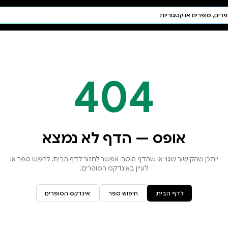
חיפוש AI
דת ויהדות
תפילה
חגים ומועדים
תלמוד
קבלה
א נמצא
זור לדף הבית, לחפש ספר או