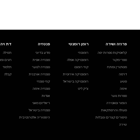
לעיין באינדקס הסופר
לדף הבית
חיפוש ספר
דת ויהדות
בית ולייפסטייל
מדע ועיון
תפילה
ספרי בישול
עיון והעשרה