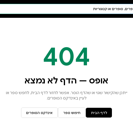
חיפוש AI
דת ויהדות
תפילה
חגים ומועדים
תלמוד
קבלה
א נמצא
זור לדף הבית, לחפש ספר או