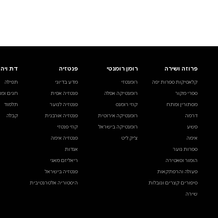
לעיין באינדקס הסופר
לדף הבית
חיפוש ספר
דת ויהדות
בית ולייפסטייל
מדע ועיון
תפילה
ספרי בישול
עיון והעשרה