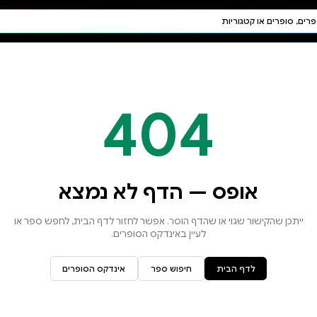
חיפוש AI
דת ויהדות
תפילה
חגים ומועדים
תלמוד
קבלה
א נמצא
זור לדף הבית, לחפש ספר או