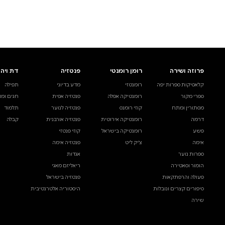
לעיין באינדקס הסופר
לדף הבית
חיפוש ספר
דת ויהדות
בית ולייפסטייל
מדע ועיון
תפילה
ספרי בישול
עיון והעשרה