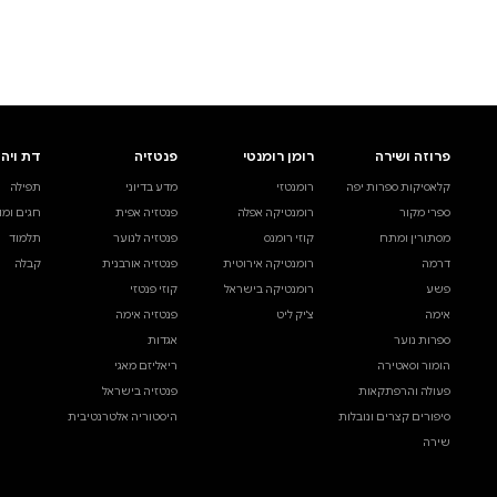
לעיין באינדקס הסופר
לדף הבית
חיפוש ספר
דת ויהדות
בית ולייפסטייל
מדע ועיון
תפילה
ספרי בישול
עיון והעשרה