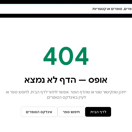
חיפוש AI
דת ויהדות
תפילה
חגים ומועדים
תלמוד
קבלה
א נמצא
זור לדף הבית, לחפש ספר או