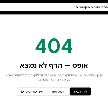
חיפוש AI
דת ויהדות
תפילה
חגים ומועדים
תלמוד
קבלה
א נמצא
זור לדף הבית, לחפש ספר או