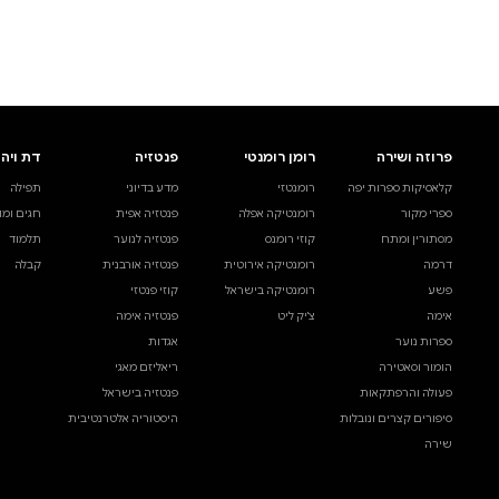
לעיין באינדקס הסופר
לדף הבית
חיפוש ספר
דת ויהדות
בית ולייפסטייל
מדע ועיון
תפילה
ספרי בישול
עיון והעשרה