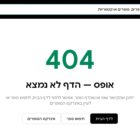
חיפוש AI
דת ויהדות
תפילה
חגים ומועדים
תלמוד
קבלה
א נמצא
זור לדף הבית, לחפש ספר או