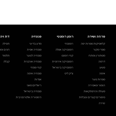
לעיין באינדקס הסופר
לדף הבית
חיפוש ספר
דת ויהדות
בית ולייפסטייל
מדע ועיון
תפילה
ספרי בישול
עיון והעשרה