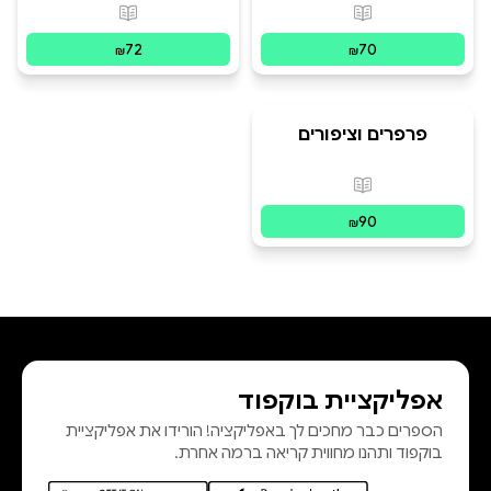
step guide
Guide, Original
פורמטים זמינים
:
מודפס
פורמטים זמינים
:
מ
Projects and
instructions
72
70
₪
₪
פרפרים וציפורים
מפסיפס - דוגמאות
מקוריות בטכניקות
פורמטים זמינים
:
מודפס
וחומרים שונים
90
₪
אפליקציית בוקפוד
הספרים כבר מחכים לך באפליקציה! הורידו את אפליקציית
בוקפוד ותהנו מחווית קריאה ברמה אחרת.