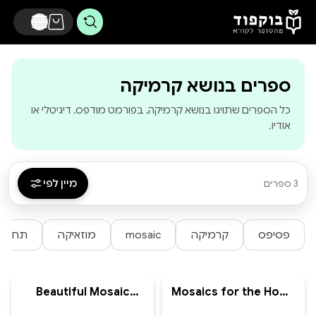
דלג לתוכן הראשי
-
בוקפוד - מהסו
ספרים בנושא קרמיקה
כל הספרים שתויגו בנושא קרמיקה, בפורמט מודפס, דיגיטלי או
אודיו.
מיין לפי
3 ספרים
פסיפס
קרמיקה
mosaic
מוזאיקה
תחביב
Beautiful Mosaic
Mosaics for the Home
Flowers - A step-by
and Garden - Creative