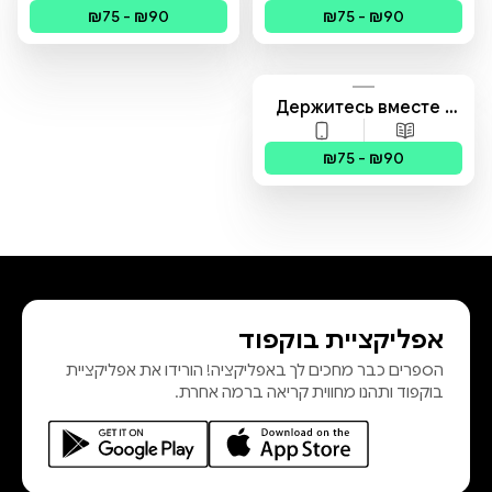
פורמטים זמינים
:
מודפס, דיגיטלי
פורמטים זמינים
:
מודפס,
Comprehensive Guide
עקספּעריענציעלע
₪75 - ₪90
₪75 - ₪90
to AEDP
דינאַמישע
פּסיכאָטעראַפּיע
Держитесь вместе -
Целостное
פורמטים זמינים
:
מודפס, דיגיטלי
руководство по АЭДП
₪75 - ₪90
אפליקציית בוקפוד
הספרים כבר מחכים לך באפליקציה! הורידו את אפליקציית
בוקפוד ותהנו מחווית קריאה ברמה אחרת.