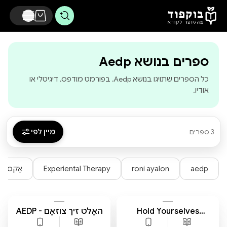
דלג לתוכן הראשי
-
בוקפוד - מהסופר
ספרים בנושא Aedp
כל הספרים שתויגו בנושא Aedp, בפורמט מודפס, דיגיטלי או
אודיו.
מיין לפי
3 ספרים
aedp
roni ayalon
Experiental Therapy
אַקסעלע
Hold Yourselves
האַלט זיך צוזאַם - AEDP
Together - A
- אַקסעלערירטע