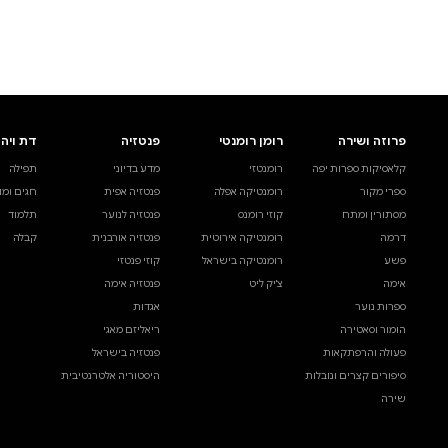
לעיין באינדקס הסופר
לדף הבית
חיפוש ספר
דת ויהדות
בית ולייפסטייל
מדע ועיון
תפילה
ספרי בישול
עיון והעשרה