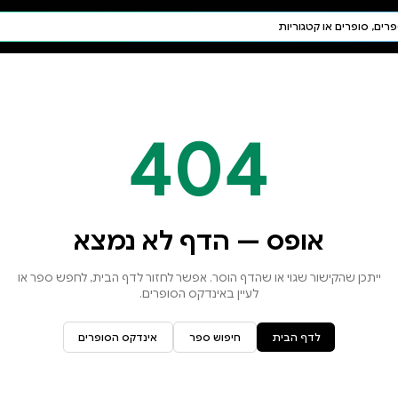
חיפוש AI
דת ויהדות
תפילה
חגים ומועדים
תלמוד
קבלה
א נמצא
זור לדף הבית, לחפש ספר או