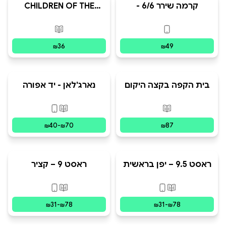
קרמה שירר 6/6 -
CHILDREN OF THE
תרימולפסיה, קצימה
PRESENT
וענבלים
פורמטים זמינים
:
דיגיטלי
פורמטים זמינים
:
מ
36
49
₪
₪
בית הקפה בקצה היקום
נארג'לאן - יד אפורה
פורמטים זמינים
:
מודפס
פורמטים זמינים
:
מו
40
-
70
87
₪
₪
₪
ראסט 9.5 – יפן בראשית
ראסט 9 – קציר
פורמטים זמינים
:
מודפס, דיגיטלי
פורמטים זמינים
:
מו
31
-
78
31
-
78
₪
₪
₪
₪