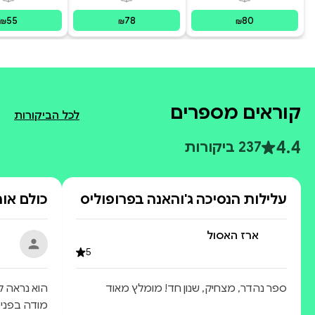
פורמטים זמינים
:
מודפס
פורמטים זמינים
:
מודפס
פור
ecoming
sraeli
55
78
80
₪
₪
₪
קוראים מספרים
לכל הביקורות
4.4
237 ביקורות
עלילות הנסיכה ג'והאנה בפרופוליס
כולם אוה
ארז האסול
5
ספר נהדר, מצחיק, שנון חד! מומלץ מאוד
הוא נראה ל