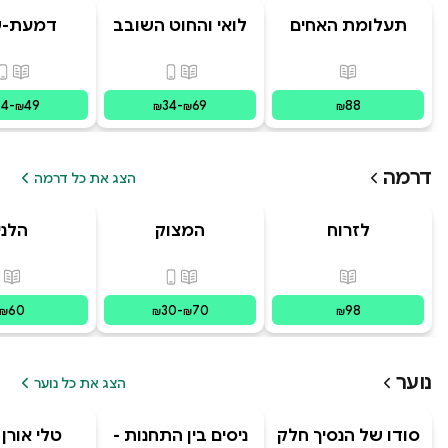
תעלומת האחים
לואי והחוט השובב
דמעת-ש
האבודים
- הרפתקת האיים
ועכבישי
המרחפים
פורמטים זמינים
:
מודפס
פורמטים זמינים
:
מודפס, דיגי
פורמ
24
-
49
34
-
69
88
₪
₪
₪
₪
דרמה
הצג את כל דרמה
לזרוח
המצוק
הלני
מפוסט-טראומה
פורמטים זמינים
:
מודפס
פורמטים זמינים
:
מודפס, דיגי
פור
60
30
-
70
98
₪
₪
₪
₪
נוער
הצג את כל נוער
סודו של הנסיך חלק
ניסים בין התחנות -
טלי אורן 