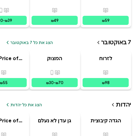
ב' סוד הנסיך
מסע הפלאפון
הקסו
הנסתר
האבוד
פורמטים זמינים
:
מודפס
פורמטים זמינים
:
מודפס
פורמ
20
-
39
49
59
₪
₪
₪
7 באוקטובר
הצג את כל 7 באוקטובר
לזרוח
המצוק
Price of
מפוסט-טראומה
ging: The
 and Chaos
פורמטים זמינים
:
מודפס
פורמטים זמינים
:
מודפס, דיגי
פור
ecoming
sraeli
55
30
-
70
98
₪
₪
₪
₪
יהדות
הצג את כל יהדות
הגדה קיבוצית
גן עדן לא נעלם
Price of
לפסח
ging: The
 and Chaos