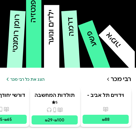
פנטזיה
ילדים ונוער
רומן רומנטי
דרמה
פשע
אימה
רבי מכר
הצג את כל רבי מכר
וידויים תל אביב -
תולדות המחשבה
דורשי יחודך 
TLV Confessions
האנושית
רמב"
5
דירוג 5 מתוך 5
פורמטים זמינים
:
מודפס
פורמ
פורמטים זמינים
:
מודפס, דיגיט
15
-
65
88
29
-
100
₪
₪
₪
₪