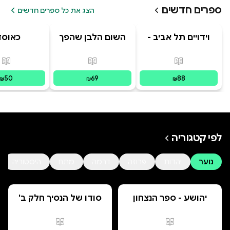
ספרים חדשים
הצג את כל ספרים חדשים
וידויים תל אביב -
השום הלבן שהפך
כאוסד
TLV Confessions
לשחור, מאת: דויד
ברקן.
פורמטים זמינים
:
מודפס
פורמטים זמינים
:
מודפס
פור
50
69
88
₪
₪
₪
לפי קטגוריה
נוער
יהדות
פרוזה
דרמה
מתח
היסטוריה
יהושע - ספר הנצחון
סודו של הנסיך חלק ב'
סוד הנסיך הנסתר
פורמטים זמינים
:
מודפס
פורמטים זמינים
:
מ