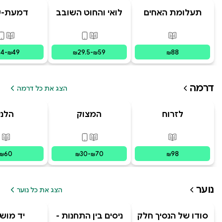
תעלומת האחים
לואי והחוט השובב
דמעת-ש
האבודים
- הרפתקת האיים
ועכבישי
המרחפים
פורמטים זמינים
:
מודפס
פורמטים זמינים
:
מודפס, דיגי
פורמ
24
-
49
29.5
-
59
88
₪
₪
₪
₪
דרמה
הצג את כל דרמה
לזרוח
המצוק
הלני
מפוסט-טראומה
פורמטים זמינים
:
מודפס
פורמטים זמינים
:
מודפס, דיגי
פור
60
30
-
70
98
₪
₪
₪
₪
נוער
הצג את כל נוער
סודו של הנסיך חלק
ניסים בין התחנות -
יד מוש