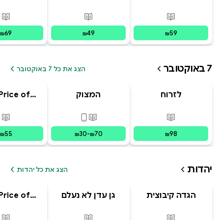
ב' סוד הנסיך
מסע הפלאפון
הנסתר
האבוד
פורמטים זמינים
:
מודפס
פורמטים זמינים
:
מודפס
פור
69
49
59
₪
₪
₪
7 באוקטובר
הצג את כל 7 באוקטובר
לזרוח
המצוק
Price of
מפוסט-טראומה
ging: The
 and Chaos
פורמטים זמינים
:
מודפס
פורמטים זמינים
:
מודפס, דיגי
פור
ecoming
sraeli
55
30
-
70
98
₪
₪
₪
₪
יהדות
הצג את כל יהדות
הגדה קיבוצית
גן עדן לא נעלם
Price of
לפסח
ging: The
 and Chaos