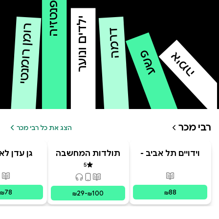
פנטזיה
ילדים ונוער
רומן רומנטי
דרמה
פשע
אימה
רבי מכר
הצג את כל רבי מכר
וידויים תל אביב -
תולדות המחשבה
גן עדן לא
TLV Confessions
האנושית
5
דירוג 5 מתוך 5
פורמטים זמינים
:
מודפס
פור
פורמטים זמינים
:
מודפס, דיגיט
78
88
29
-
100
₪
₪
₪
₪