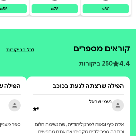
פורמטים זמינים
:
מודפס
פורמטים זמינים
:
מודפס
פור
ecoming
sraeli
55
78
80
₪
₪
₪
קוראים מספרים
לכל הביקורות
4.4
250 ביקורות
הפילה שרצתה לגעת בכוכב
הפילה ש
נעמי שראל
5
איזה כיף וגאווה לפרגן ליהודית, שהגשימה חלום
ספר מעניין
וכתבה ספר ילדים מקסים! אם אתם מחפשים