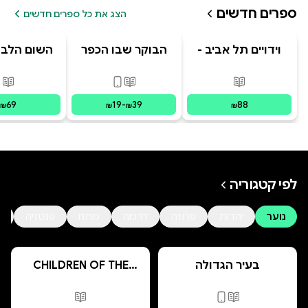
ספרים חדשים
הצג את כל ספרים חדשים
וידויים תל אביב -
הבוקר שבו הכפר
השום הלבן
TLV Confessions
התבלבל
לשחור, מאת
ברקן
פורמטים זמינים
:
מודפס
פורמטים זמינים
:
מודפס, דיגי
פור
69
19
-
39
88
₪
₪
₪
₪
לפי קטגוריה
נוער
יהדות
פרוזה
דרמה
מתח
פנטזיה
ה
בעיר הגדולה
CHILDREN OF THE
PRESENT
פורמטים זמינים
:
מודפס, דיגיטלי
פורמטים זמינים
:
מ