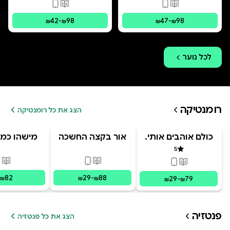
פורמטים זמינים
:
מודפס, דיגיטלי
פורמטים זמינים
:
מו
42
-
98
47
-
98
₪
₪
₪
₪
לכל
נוער
רומנטיקה
הצג את כל רומנטיקה
כולם אוהבים אותי.
אור בקצה החשכה
מישהו כמו
מרחוק
5
דירוג 5 מתוך 5
פורמטים זמינים
:
מודפס, דיגי
פור
פורמטים זמינים
:
מודפס, דיגיטלי
82
29
-
88
29
-
79
₪
₪
₪
₪
₪
פנטזיה
הצג את כל פנטזיה