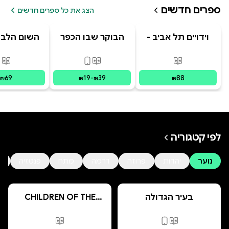
ספרים חדשים
הצג את כל ספרים חדשים
וידויים תל אביב -
הבוקר שבו הכפר
השום הלבן
TLV Confessions
התבלבל
לשחור, מאת
ברקן
פורמטים זמינים
:
מודפס
פורמטים זמינים
:
מודפס, דיגי
פור
69
19
-
39
88
₪
₪
₪
₪
לפי קטגוריה
נוער
יהדות
פרוזה
דרמה
מתח
פנטזיה
ה
בעיר הגדולה
CHILDREN OF THE
PRESENT
פורמטים זמינים
:
מודפס, דיגיטלי
פורמטים זמינים
:
מ