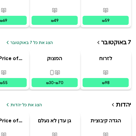
ב' סוד הנסיך
מסע הפלאפון
הנסתר
האבוד
פורמטים זמינים
:
מודפס
פורמטים זמינים
:
מודפס
פור
69
49
59
₪
₪
₪
7 באוקטובר
הצג את כל 7 באוקטובר
לזרוח
המצוק
Price of
מפוסט-טראומה
ging: The
 and Chaos
פורמטים זמינים
:
מודפס
פורמטים זמינים
:
מודפס, דיגי
פור
ecoming
sraeli
55
30
-
70
98
₪
₪
₪
₪
יהדות
הצג את כל יהדות
הגדה קיבוצית
גן עדן לא נעלם
Price of
לפסח
ging: The
 and Chaos