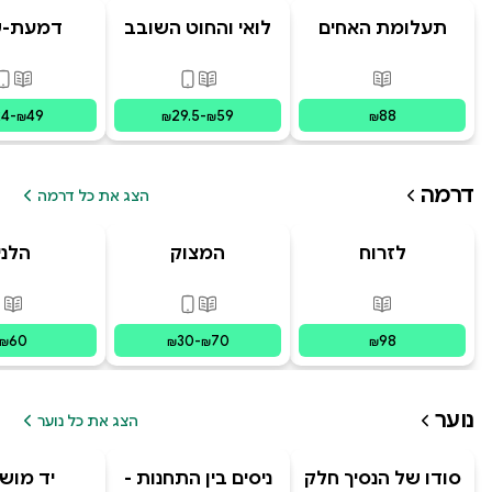
תעלומת האחים
לואי והחוט השובב
דמעת-ש
האבודים
- הרפתקת האיים
ועכבישי
המרחפים
פורמטים זמינים
:
מודפס
פורמטים זמינים
:
מודפס, דיגי
פורמ
24
-
49
29.5
-
59
88
₪
₪
₪
₪
דרמה
הצג את כל דרמה
לזרוח
המצוק
הלני
מפוסט-טראומה
פורמטים זמינים
:
מודפס
פורמטים זמינים
:
מודפס, דיגי
פור
60
30
-
70
98
₪
₪
₪
₪
נוער
הצג את כל נוער
סודו של הנסיך חלק
ניסים בין התחנות -
יד מוש