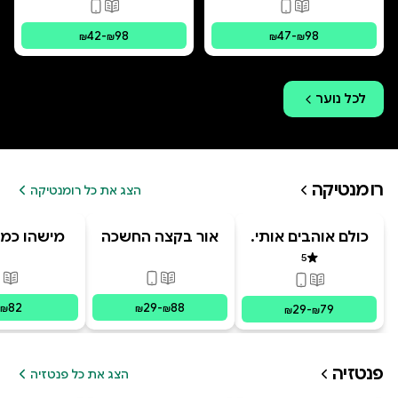
פורמטים זמינים
:
מודפס, דיגיטלי
פורמטים זמינים
:
מו
42
-
98
47
-
98
₪
₪
₪
₪
לכל
נוער
רומנטיקה
הצג את כל רומנטיקה
כולם אוהבים אותי.
אור בקצה החשכה
מישהו כמו
מרחוק
5
דירוג 5 מתוך 5
פורמטים זמינים
:
מודפס, דיגי
פור
פורמטים זמינים
:
מודפס, דיגיטלי
82
29
-
88
29
-
79
₪
₪
₪
₪
₪
פנטזיה
הצג את כל פנטזיה