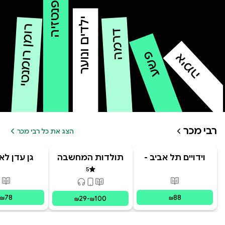
פנטזיה
ילדים ונוער
רומן רומנטי
דרמה
פשע
אימה
רבי מכר
הצג את כל רבי מכר
וידויים תל אביב -
תולדות המחשבה
גן עדן לא
TLV Confessions
האנושית
5
דירוג 5 מתוך 5
פורמטים זמינים
:
מודפס
פור
פורמטים זמינים
:
מודפס, דיגיט
78
88
29
-
100
₪
₪
₪
₪