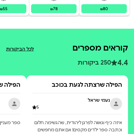
פורמטים זמינים
:
מודפס
פורמטים זמינים
:
מודפס
פור
ecoming
sraeli
55
78
80
₪
₪
₪
קוראים מספרים
לכל הביקורות
4.4
250 ביקורות
הפילה שרצתה לגעת בכוכב
הפילה ש
נעמי שראל
5
איזה כיף וגאווה לפרגן ליהודית, שהגשימה חלום
ספר מעניין
וכתבה ספר ילדים מקסים! אם אתם מחפשים