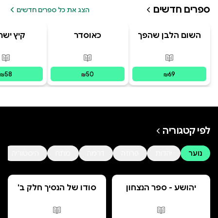
ספרים חדשים
הצג את כל ספרים חדשים
השום הלבן שהפך
כאוסדר
קיץ ישר
לשחור, מאת: דויד
ברקן.
פורמטים זמינים
:
מודפס
פורמטים זמינים
:
מודפס
פור
58
50
69
₪
₪
₪
לפי קטגוריה
נוער
יהדות
פרוזה
דרמה
מתח
היסטוריה
יהושע - ספר הנצחון
סודו של הנסיך חלק ב'
סוד הנסיך הנסתר
פורמטים זמינים
:
מודפס
פורמטים זמינים
:
מ