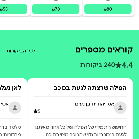
פורמטים זמינים
:
מודפס
פורמטים זמינים
:
מודפס
פור
ecoming
sraeli
55
78
80
₪
₪
₪
קוראים מספרים
לכל הביקורות
4.4
240 ביקורות
הפילה שרצתה לגעת בכוכב
לאן נעלם
אטי יהודית בן נעים
אטי 
5
החיפוש התמידי של הפילה ושל כל אחד מאיתנו
מלמד בדרך 
לגעת ב"כוכב" והגלוי שהכוכב מצוי בתוכנו
מחזוריות בט