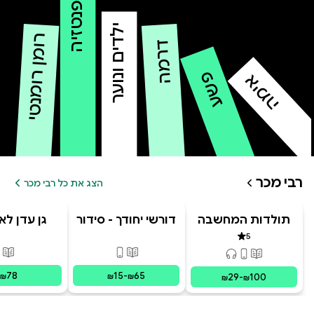
פנטזיה
ילדים ונוער
רומן רומנטי
דרמה
פשע
אימה
רבי מכר
הצג את כל רבי מכר
תולדות המחשבה
דורשי יחודך - סידור
גן עדן לא
האנושית
רמב"ם
5
דירוג 5 מתוך 5
פורמטים זמינים
:
מודפס, דיגי
פור
פורמטים זמינים
:
מודפס, דיגיטלי, קולי
78
15
-
65
29
-
100
₪
₪
₪
₪
₪