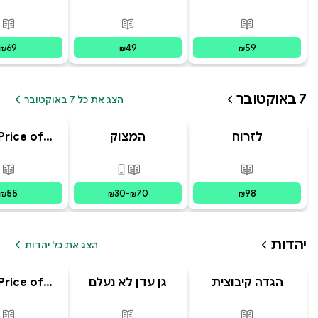
ב' סוד הנסיך
מסע הפלאפון
הנסתר
האבוד
פורמטים זמינים
:
מודפס
פורמטים זמינים
:
מודפס
פור
69
49
59
₪
₪
₪
7 באוקטובר
הצג את כל 7 באוקטובר
לזרוח
המצוק
Price of
מפוסט-טראומה
ging: The
 and Chaos
פורמטים זמינים
:
מודפס
פורמטים זמינים
:
מודפס, דיגי
פור
ecoming
sraeli
55
30
-
70
98
₪
₪
₪
₪
יהדות
הצג את כל יהדות
הגדה קיבוצית
גן עדן לא נעלם
Price of
לפסח
ging: The
 and Chaos