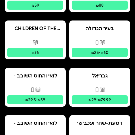
59
88
₪
₪
בעיר הגדולה
CHILDREN OF THE
PRESENT
פורמטים זמינים
:
מודפס, דיגיטלי
פורמטים זמינים
:
מ
36
25
-
60
₪
₪
₪
גבריאל
לואי והחוט השובב -
הרפתקת האיים
המרחפים
פורמטים זמינים
:
מודפס, דיגיטלי
פורמטים זמינים
:
מו
29.5
-
59
29
-
79.99
₪
₪
₪
₪
דמעת-שחר ועכבישי
לואי והחוט השובב -
הצל
הרפתקת הבתים
המשונים