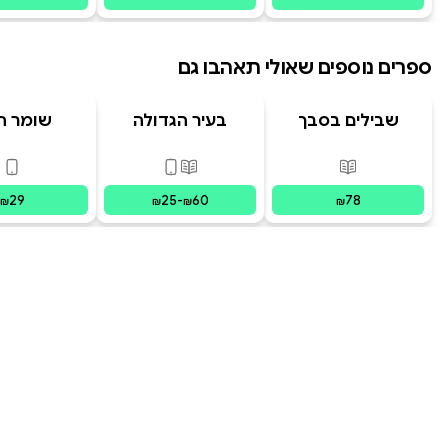
ספרים נוספים שאולי תאהבו גם
שבילים בסבך
בעיר הגדולה
שומר ה
פורמטים זמינים
:
מודפס
פורמטים זמינים
:
מודפס, דיגי
פור
29
25
-
60
78
₪
₪
₪
₪