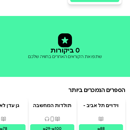
0 ביקורות
שתפו את הקוראים האחרים בחוויה שלכם
הספרים הנמכרים ביותר
וידויים תל אביב -
תולדות המחשבה
גן עדן לא
TLV Confessions
האנושית
פורמטים זמינים
:
מודפס
פורמטים זמינים
:
מודפס, דיגיט
פור
78
29
-
100
88
₪
₪
₪
₪