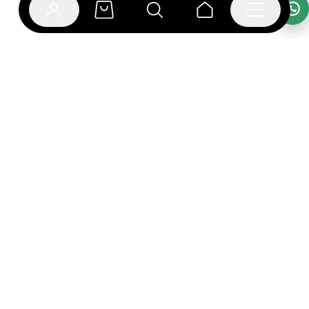
אפליקציית בוקפוד
הספרים כבר מחכים לך באפליקציה! הורידו את אפליקציית
בוקפוד ותהנו מחווית קריאה ברמה אחרת.
יצירת קשר
הרשמה לניוזלטר