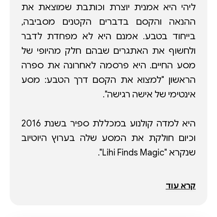
ליהי היא אמנית יוצרת וכותבת שמוצאת את
ההנאה והקסם בדברים הקטנים מסביבה,
בייחוד בטבע. אמנם היא לא מפחדת לדבר
ולחשוף את האתגרים שבהם חלק מהיופי של
מסע החיים. היא פרסמה לאחרונה את ספרה
הראשון "למצוא את הקסם דרך הטבע: מסע
היא למדה קולנוע במכללת ספיר בשנת 2016
וכיום חולקת את המסע שלה בערוץ היוטיוב
משימתה בחיים היא לקבל את עצמה עם חוסר
קרא עוד
השלמות האנושי שלה, וליצור כמה שרק תוכל,
תוך כדי שהיא לומדת מחוכמת אמא אדמה