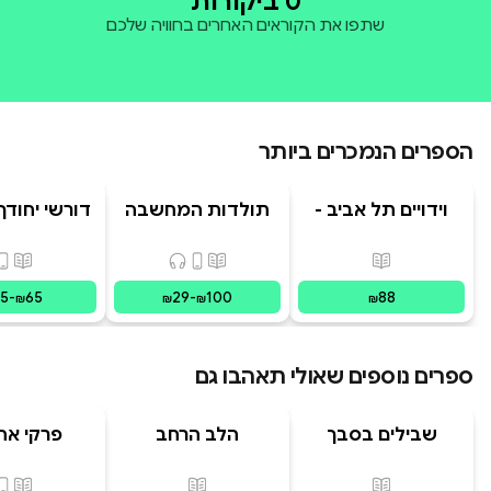
0 ביקורות
שתפו את הקוראים האחרים בחוויה שלכם
הספרים הנמכרים ביותר
וידויים תל אביב -
תולדות המחשבה
דורשי יחודך 
TLV Confessions
האנושית
רמב"
פורמטים זמינים
:
מודפס
פורמטים זמינים
:
מודפס, דיגיט
פורמ
15
-
65
29
-
100
88
₪
₪
₪
₪
ספרים נוספים שאולי תאהבו גם
שבילים בסבך
הלב הרחב
פרקי אה