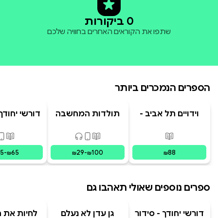
0 ביקורות
שתפו את הקוראים האחרים בחוויה שלכם
הספרים הנמכרים ביותר
וידויים תל אביב -
תולדות המחשבה
דורשי יחודך 
TLV Confessions
האנושית
רמב"
פורמטים זמינים
:
מודפס
פורמטים זמינים
:
מודפס, דיגיט
פורמ
15
-
65
29
-
100
88
₪
₪
₪
₪
ספרים נוספים שאולי תאהבו גם
דורשי יחודך - סידור
גן עדן לא נעלם
לחיות את הי