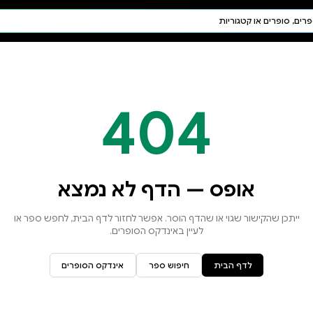
חיפוש AI
דת ויהדות
תפילה
חגים ומועדים
תלמוד
קבלה
א נמצא
זור לדף הבית, לחפש ספר או