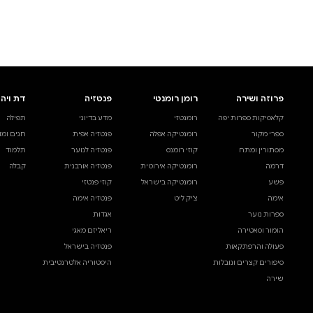
לעיין באינדקס הסופר
לדף הבית
חיפוש ספר
דת ויהדות
בית ולייפסטייל
מדע ועיון
תפילה
ספרי בישול
עיון והעשרה