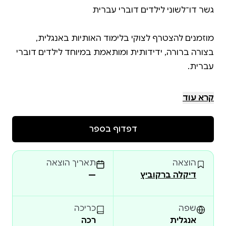
בצורה ברורה, ידידותית ומותאמת במיוחד לילדים דוברי
צוקי והאותיות באנגלית הוא ספר לימודי המשמש גשר
קרא עוד
דפדוף בספר
מהדורה זו כוללת תרגום ותעתיק לעברית לכל מילה
הוצאה
תאריך הוצאה
דיקלה ברקוביץ
—
שפה
כריכה
אנגלית
רכה