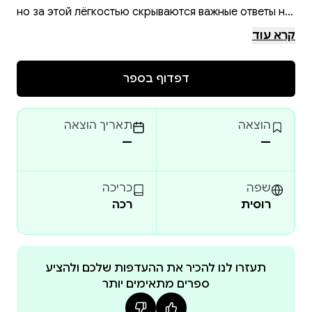
но за этой лёгкостью скрываются важные ответы на
вопросы, которые задаёт себе каждый из нас: о
קרא עוד
поиске себя, скрытых чувствах и настоящей
близости.
דפדוף בספר
Если вы ищете книгу, которая не просто развлечёт
вечером, но и заставит улыбнуться, задуматься и,
הוצאה
תאריך הוצאה
возможно, взглянуть на свою жизнь иначе — эта
—
—
история для вас.
שפה
כריכה
רוסית
רכה
תעזרו לנו להכיר את ההעדפות שלכם ולהציע
ספרים מתאימים יותר