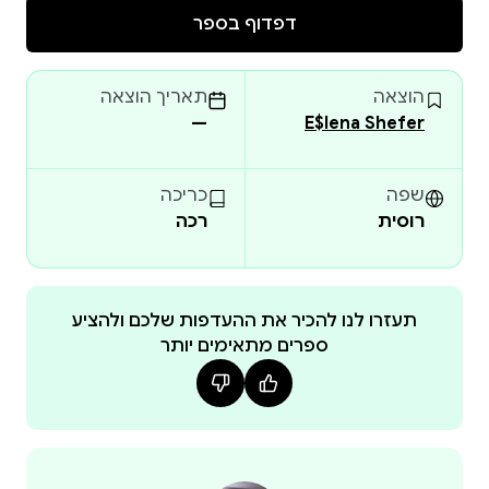
и удивлением.
דפדוף בספר
Эта история помогает детям взрослееть мягко и
осознанно, открывать мир без страха и ссоры, а с
הוצאה
תאריך הוצאה
доверием и теплом. «Лина и город эмоций» — не
—
E$lena Shefer
только сказка, но и воспитательный процесс,
который дарит родителям и детям новый язык .
.общения — язык чувств и понимания.
שפה
כריכה
רוסית
רכה
«Лина и Город эмоций» — это увлекательная
сказка-раскраска, которая помогает детям понять
свои чувства и научиться дружить с ними.
Каждая страница книги наполнена простыми и
תעזרו לנו להכיר את ההעדפות שלכם ולהציע
ספרים מתאימים יותר
мудрыми образами, которые объясняют ребёнку,
что грусть, радость, злость и страх — это важные и
нужные эмоции.
Книга помогает детям:
узнавать и называть свои эмоции;