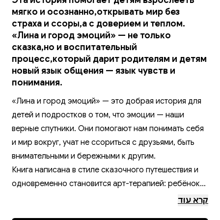
Эта история помогает детям взрослееть
мягко и осознанно,открывать мир без
страха и ссоры,а с доверием и теплом.
«Лина и город эмоций» — не только
сказка,но и воспитательный
процесс,который дарит родителям и детям
новый язык общения — язык чувств и
понимания.
«Лина и город эмоций» — это добрая история для
детей и подростков о том, что эмоции — наши
верные спутники. Они помогают нам понимать себя
и мир вокруг, учат не ссориться с друзьями, быть
внимательными и бережными к другим.
Книга написана в стиле сказочного путешествия и
одновременно становится арт-терапией: ребёнок
учится распознавать и принимать свои чувства,
קרא עוד
находить баланс между радостью, грустью, гневом