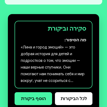
סקירה וביקורת
מה הסיפור:
«Лина и город эмоций» — это
добрая история для детей и
подростков о том, что эмоции —
наши верные спутники. Они
помогают нам понимать себя и мир
вокруг, учат не ссориться с
друзьями, быть внимательными и
бережными к другим.
לכל הביקורות
הוסף ביקורת
Книга написана в стиле сказочного