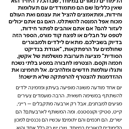
הלימודים לנאורים במיוחד, שבו הכלל היחיד הוא
שאין כללים! שם הם מתמודדים עם תעלומות
וחידות, ומתאמצים להציל את עצמם ואת העולם
מכוח אפל המנסה להשתלט. האם גם אתם יכולים
לעזור להם? אם אתם אוהבים לפתור חידות,
לטפס על חבלים או לפצח קוד מורס, הספר הזה
בדיוק בשבילכם. מתאים לילדים ולמבוגרים
שחולמים על הרפתקאות, "אגודת בנדיקט
הסודית" מציעה תערובת מושלמת של אקשן,
חכמה וקסם. הצטרפו לחבורה במסע בלתי נשכח
ותגלו עולמות חדשים ומלהיבים. אל תחמיצו את
ההזדמנות להצטרף להרפתקה שלא תישכח!
יום אחד מודעה משונה מופיעה בעיתון ומזמינה ילדים
להשתתף במשימה חשאית. הרבה מועמדים צעירים
מגיעים למבחנים, אבל רק ארבעה מתקבלים — רייני,
קייט, סטיקי וקונסטנס. ומה המשותף לארבעתם? הם
ישרים, הם חכמים והם יתומים! עכשיו הם נכנסים למכון
הלימודים לנאורים במיוחד, שבו יש רק כלל אחד והוא