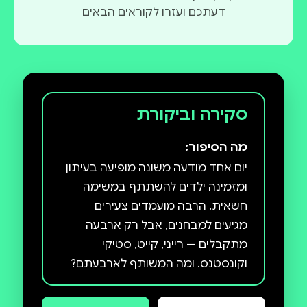
דעתכם ועזרו לקוראים הבאים
סקירה וביקורת
מה הסיפור:
יום אחד מודעה משונה מופיעה בעיתון
ומזמינה ילדים להשתתף במשימה
חשאית. הרבה מועמדים צעירים
מגיעים למבחנים, אבל רק ארבעה
מתקבלים — רייני, קייט, סטיקי
וקונסטנס. ומה המשותף לארבעתם?
הם ישרים, הם חכמים והם יתומים!
עכשיו הם נכנסים למכון הלימודים