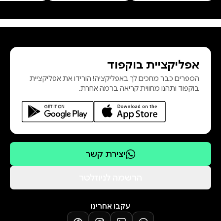
טרנטון לי סטיוארט הוא סופרר בי־מכר
של הניו יורק טיימס. ספרי אגודת
בנדיקט הסודית עובדו לסדרה של
דיסני, ונמכרו במעל שלושה מיליון
אפליקציית בוקפוד
עותקים. סטיוארט חי בליטל רוק,
הספרים כבר מחכים לך באפליקציה! הורידו את אפליקציית
ארקנסו. הצצה לספר
בוקפוד ותהנו מחווית קריאה ברמה אחרת.
יצירת קשר
הרשמה לניוזלטר
עקבו אחרינו